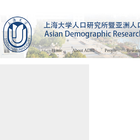
Home
About ADRI
People
Resear