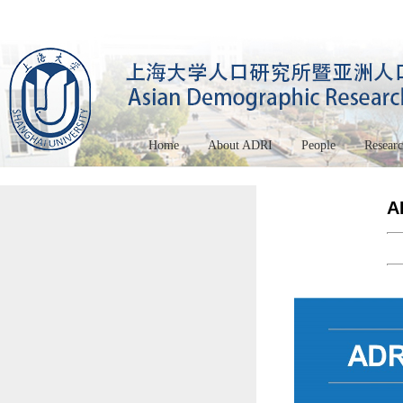
Home
About ADRI
People
Resear
A