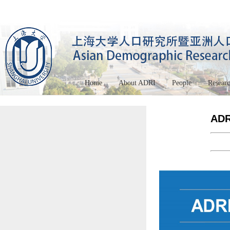
Home
About ADRI
People
Resear
ADR